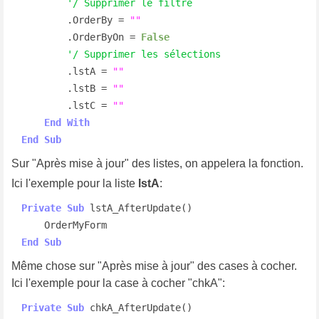
'/ Supprimer le filtre
        .OrderBy = 
""
        .OrderByOn = 
False
'/ Supprimer les sélections
        .lstA = 
""
        .lstB = 
""
        .lstC = 
""
End
With
End
Sub
Sur "Après mise à jour" des listes, on appelera la fonction.
Ici l'exemple pour la liste
lstA
:
Private
Sub
 lstA_AfterUpdate()

End
Sub
Même chose sur "Après mise à jour" des cases à cocher.
Ici l'exemple pour la case à cocher "chkA":
Private
Sub
 chkA_AfterUpdate()
