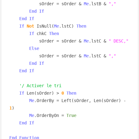
            sOrder = sOrder & 
Me
.lstB & 
","
End
If
End
If
If
Not
 IsNull(
Me
.lstC) 
Then
If
 chkC 
Then
            sOrder = sOrder & 
Me
.lstC & 
" DESC,"
Else
            sOrder = sOrder & 
Me
.lstC & 
","
End
If
End
If
'/ Activer le tri
If
 Len(sOrder) > 
0
Then
Me
.OrderBy = Left(sOrder, Len(sOrder) - 
1
)

Me
.OrderByOn = 
True
End
If
End
Function