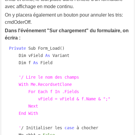
avec affichage en mode continu.
On y placera également un bouton pour annuler les tris:
cmdOderOff.
Dans l'événement "Sur chargement" du formulaire, on
écrira :
Private
 Sub Form_Load()

    Dim vField 
As
 Variant

    Dim f 
As
 Field

'/ Lire le nom des champs

    With Me.RecordsetClone

        For Each f In .Fields

            vField = vField & f.Name & ";"

        Next

    End With

    '
/ Initialiser les 
case
 à chocher

    Me.chkA = 
False