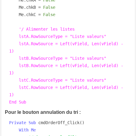
    Me.chkB = 
False
    Me.chkC = 
False
'/ Alimenter les listes

    lstA.RowSourceType = "Liste valeurs"

    lstA.RowSource = Left(vField, Len(vField) - 
1)

    lstB.RowSourceType = "Liste valeurs"

    lstB.RowSource = Left(vField, Len(vField) - 
1)

    lstC.RowSourceType = "Liste valeurs"

    lstC.RowSource = Left(vField, Len(vField) - 
1)

End Sub
Pour le bouton annulation du tri :
Private
Sub
 cmdOrderOff_Click()

With
Me