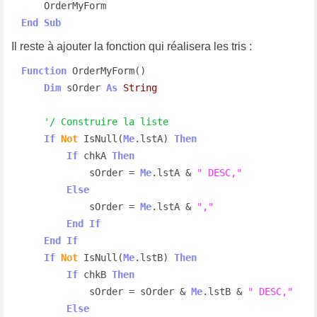
End
Sub
Il reste à ajouter la fonction qui réalisera les tris :
Function
 OrderMyForm()

Dim
 sOrder 
As
String
'/ Construire la liste
If
Not
 IsNull(
Me
.lstA) 
Then
If
 chkA 
Then
            sOrder = 
Me
.lstA & 
" DESC,"
Else
            sOrder = 
Me
.lstA & 
","
End
If
End
If
If
Not
 IsNull(
Me
.lstB) 
Then
If
 chkB 
Then
            sOrder = sOrder & 
Me
.lstB & 
" DESC,"
Else