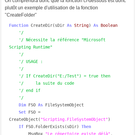
On comprendra donc que la fonction ci-dessous est donc
plutôt un exemple d'utilisation de la fonction
"CreateFolder"
Function
 CreateDir(sDir 
As
String
) 
As
Boolean
'/
'/ Nécessite la référence "Microsoft 
Scripting Runtime"
'/
'/ USAGE :
'/
'/ If CreateDir("E:/Test") = true then
'/     la suite du code
'/ end if
'/
Dim
 FSO 
As
 FileSystemObject

Set
 FSO = 
CreateObject(
"Scripting.FileSystemObject"
)

If
 FSO.FolderExists(sDir) 
Then
        MsgBox 
"Le répertoire existe déjà"
, 