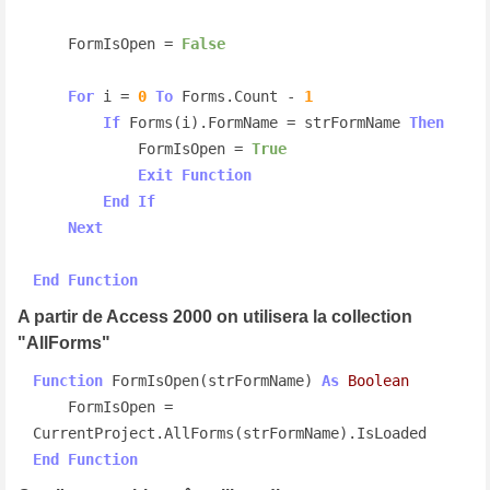
    FormIsOpen = 
False
For
 i = 
0
To
 Forms.Count - 
1
If
 Forms(i).FormName = strFormName 
Then
            FormIsOpen = 
True
Exit
Function
End
If
Next
End
Function
A partir de Access 2000 on utilisera la collection
"AllForms"
Function
 FormIsOpen(strFormName) 
As
Boolean
    FormIsOpen = 
End
Function