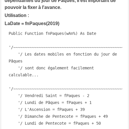
dépendantes du jour de Pâques, il est important de
pouvoir la fixer à l'avance.
Utilisation :
LaDate = fnPaques(2019)
Public Function fnPaques(wAn%) As Date

'/~~~~~~~~~~~~~~~~~~~~~~~~~~~~~~~~~~~~~~~~~~~~~~~~~~

    '/ Les dates mobiles en fonction du jour de 
Pâques

    '/ sont donc également facilement 
calculable...

'/~~~~~~~~~~~~~~~~~~~~~~~~~~~~~~~~~~~~~~~~~~~~~~~~~~

    '/ Vendredi Saint = fPaques - 2

    '/ Lundi de Pâques = fPaques + 1

    '/ L'Ascension = fPaques + 39

    '/ Dimanche de Pentecote = fPaques + 49

    '/ Lundi de Pentecote = fPaques + 50
