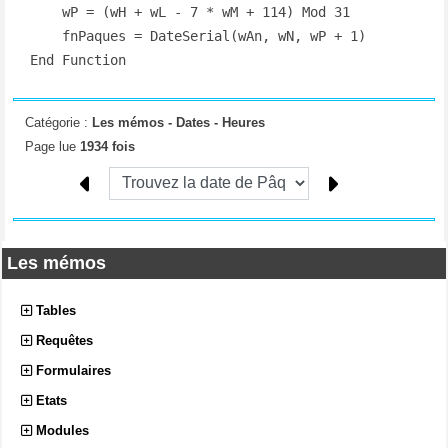
    wP = (wH + wL - 7 * wM + 114) Mod 31

    fnPaques = DateSerial(wAn, wN, wP + 1)

End Function
Catégorie :
Les mémos -
Dates - Heures
Page lue
1934 fois
Les mémos
Tables
Requêtes
Formulaires
Etats
Modules