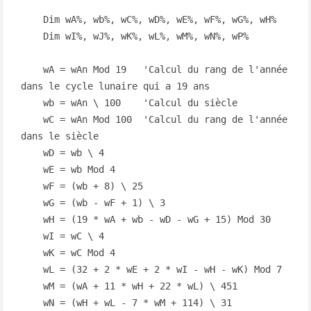
    Dim wA%, wb%, wC%, wD%, wE%, wF%, wG%, wH%

    Dim wI%, wJ%, wK%, wL%, wM%, wN%, wP%

    wA = wAn Mod 19   'Calcul du rang de l'année 
dans le cycle lunaire qui a 19 ans

    wb = wAn \ 100    'Calcul du siècle

    wC = wAn Mod 100  'Calcul du rang de l'année 
dans le siècle

    wD = wb \ 4

    wE = wb Mod 4

    wF = (wb + 8) \ 25

    wG = (wb - wF + 1) \ 3

    wH = (19 * wA + wb - wD - wG + 15) Mod 30

    wI = wC \ 4

    wK = wC Mod 4

    wL = (32 + 2 * wE + 2 * wI - wH - wK) Mod 7

    wM = (wA + 11 * wH + 22 * wL) \ 451

    wN = (wH + wL - 7 * wM + 114) \ 31
