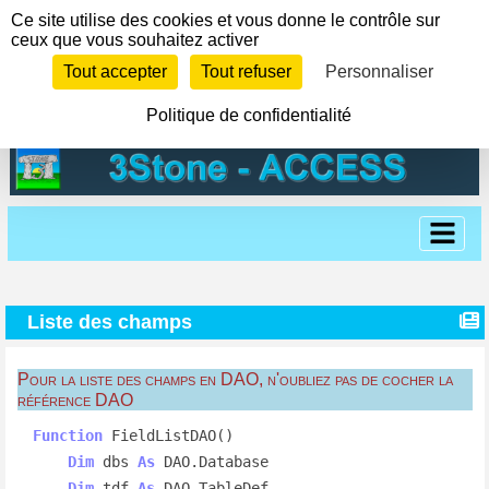
Panneau de gestion des cookies
Ce site utilise des cookies et vous donne le contrôle sur
ceux que vous souhaitez activer
Tout accepter
Tout refuser
Personnaliser
Politique de confidentialité
Liste des champs
Pour la liste des champs en DAO, n'oubliez pas de cocher la
référence DAO
Function
 FieldListDAO()

Dim
 dbs 
As
 DAO.Database

Dim
 tdf 
As
 DAO.TableDef
