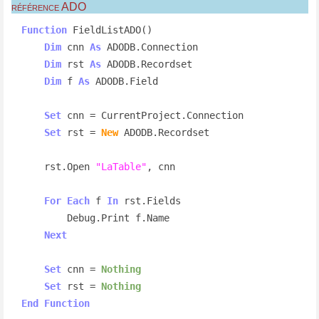
référence ADO
Function
 FieldListADO()

Dim
 cnn 
As
 ADODB.Connection

Dim
 rst 
As
 ADODB.Recordset

Dim
 f 
As
 ADODB.Field

Set
 cnn = CurrentProject.Connection

Set
 rst = 
New
 ADODB.Recordset

    rst.Open 
"LaTable"
, cnn

For
Each
 f 
In
 rst.Fields

        Debug.Print f.Name

Next
Set
 cnn = 
Nothing
Set
 rst = 
Nothing
End
Function