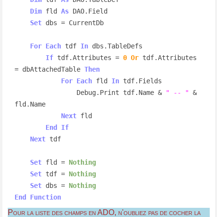
Dim
 fld 
As
 DAO.Field

Set
 dbs = CurrentDb

For
Each
 tdf 
In
 dbs.TableDefs

If
 tdf.Attributes = 
0
Or
 tdf.Attributes 
= dbAttachedTable 
Then
For
Each
 fld 
In
 tdf.Fields

                Debug.Print tdf.Name & 
" -- "
 & 
fld.Name

Next
 fld

End
If
Next
 tdf

Set
 fld = 
Nothing
Set
 tdf = 
Nothing
Set
 dbs = 
Nothing
End
Function
Pour la liste des champs en ADO, n'oubliez pas de cocher la