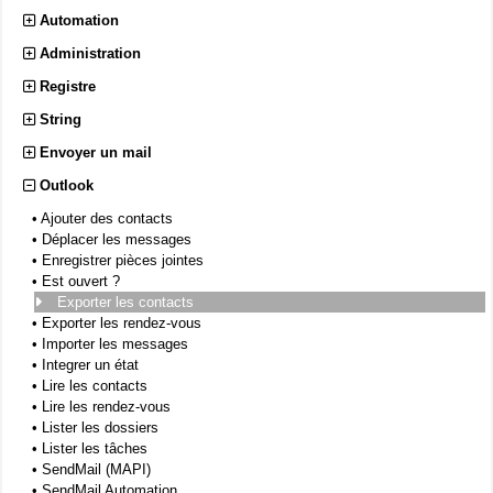
Automation
Administration
Registre
String
Envoyer un mail
Outlook
•
Ajouter des contacts
•
Déplacer les messages
•
Enregistrer pièces jointes
•
Est ouvert ?
Exporter les contacts
•
Exporter les rendez-vous
•
Importer les messages
•
Integrer un état
•
Lire les contacts
•
Lire les rendez-vous
•
Lister les dossiers
•
Lister les tâches
•
SendMail (MAPI)
•
SendMail Automation