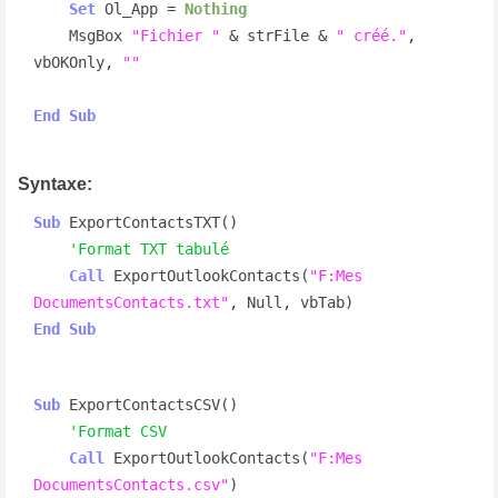
Set
 Ol_App = 
Nothing
    MsgBox 
"Fichier "
 & strFile & 
" créé."
, 
vbOKOnly, 
""
End
Sub
Syntaxe:
Sub
 ExportContactsTXT()

'Format TXT tabulé
Call
 ExportOutlookContacts(
"F:Mes 
DocumentsContacts.txt"
End
Sub
Sub
 ExportContactsCSV()

'Format CSV
Call
 ExportOutlookContacts(
"F:Mes 
DocumentsContacts.csv"