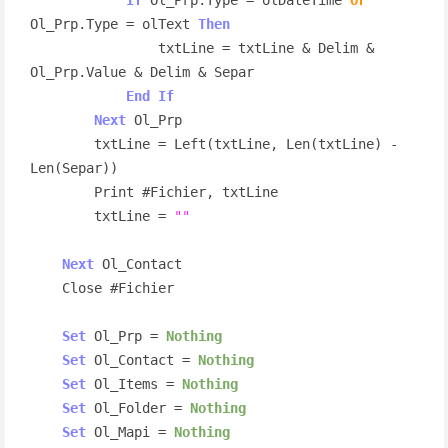
Ol_Prp.Type = olText 
Then
                txtLine = txtLine & Delim & 
Ol_Prp.Value & Delim & Separ

End
If
Next
 Ol_Prp

        txtLine = Left(txtLine, Len(txtLine) - 
Len(Separ))

        Print #Fichier, txtLine

        txtLine = 
""
Next
 Ol_Contact

    Close #Fichier

Set
 Ol_Prp = 
Nothing
Set
 Ol_Contact = 
Nothing
Set
 Ol_Items = 
Nothing
Set
 Ol_Folder = 
Nothing
Set
 Ol_Mapi = 
Nothing