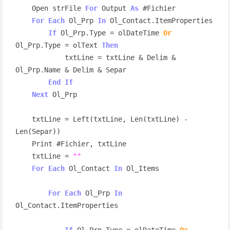
    Open strFile 
For
 Output 
As
 #Fichier

For
Each
 Ol_Prp 
In
 Ol_Contact.ItemProperties

If
 Ol_Prp.Type = olDateTime 
Or
Ol_Prp.Type = olText 
Then
            txtLine = txtLine & Delim & 
Ol_Prp.Name & Delim & Separ

End
If
Next
 Ol_Prp

    txtLine = Left(txtLine, Len(txtLine) - 
Len(Separ))

    Print #Fichier, txtLine

    txtLine = 
""
For
Each
 Ol_Contact 
In
 Ol_Items

For
Each
 Ol_Prp 
In
Ol_Contact.ItemProperties

If
 Ol_Prp.Type = olDateTime 
Or