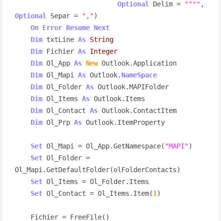
Optional
 Delim = 
""""
, 
Optional
 Separ = 
","
)

On
Error
Resume
Next
Dim
 txtLine 
As
String
Dim
 Fichier 
As
Integer
Dim
 Ol_App 
As
New
 Outlook.Application

Dim
 Ol_Mapi 
As
 Outlook.
NameSpace
Dim
 Ol_Folder 
As
 Outlook.MAPIFolder

Dim
 Ol_Items 
As
 Outlook.Items

Dim
 Ol_Contact 
As
 Outlook.ContactItem

Dim
 Ol_Prp 
As
 Outlook.ItemProperty

Set
 Ol_Mapi = Ol_App.GetNamespace(
"MAPI"
)

Set
 Ol_Folder = 
Ol_Mapi.GetDefaultFolder(olFolderContacts)

Set
 Ol_Items = Ol_Folder.Items

Set
 Ol_Contact = Ol_Items.Item(
1
)

    Fichier = FreeFile()
