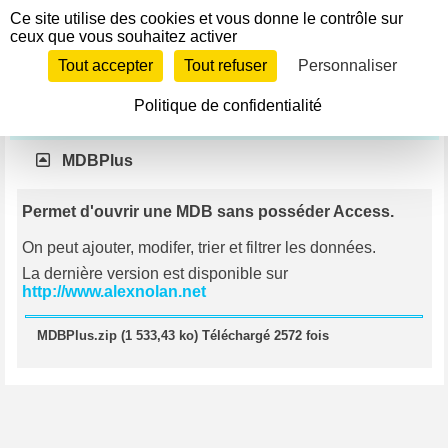
Panneau de gestion des cookies
Ce site utilise des cookies et vous donne le contrôle sur
Télécharger
ceux que vous souhaitez activer
Si le lien ne fonctionne pas, contactez le webmestre pour
Tout accepter
Tout refuser
Personnaliser
l'en informer.
Politique de confidentialité
Divers
MDBPlus
Permet d'ouvrir une MDB sans posséder Access.
On peut ajouter, modifer, trier et filtrer les données.
La dernière version est disponible sur
http://www.alexnolan.net
MDBPlus.zip (1 533,43 ko) Téléchargé 2572 fois