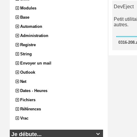
DevEject
Modules
Base
Petit util
autres.
Automation
Administration
0316-208.z
Registre
String
Envoyer un mail
Outlook
Net
Dates - Heures
Fichiers
Références
Vrac
Je débute...
