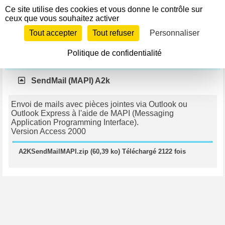
Panneau de gestion des cookies
Ce site utilise des cookies et vous donne le contrôle sur
Télécharger
ceux que vous souhaitez activer
Si le lien ne fonctionne pas, contactez le webmestre pour
Tout accepter
Tout refuser
Personnaliser
l'en informer.
Politique de confidentialité
Net et Web
SendMail (MAPI) A2k
Envoi de mails avec pièces jointes via Outlook ou
Outlook Express à l'aide de MAPI (Messaging
Application Programming Interface).
Version Access 2000
A2KSendMailMAPI.zip (60,39 ko) Téléchargé 2122 fois