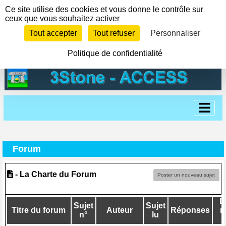
Panneau de gestion des cookies
Ce site utilise des cookies et vous donne le contrôle sur
ceux que vous souhaitez activer
Tout accepter
Tout refuser
Personnaliser
Politique de confidentialité
Forum
- La Charte du Forum
Poster un nouveau sujet
D
Sujet
Sujet
Titre du forum
Auteur
Réponses
r
n°
lu