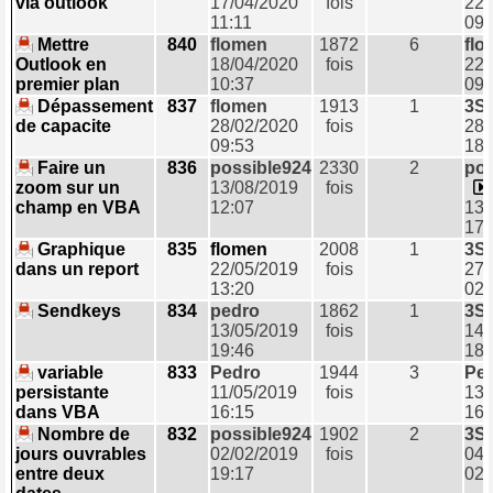
via outlook
17/04/2020
fois
22/
11:11
09:
Mettre
840
flomen
1872
6
flo
Outlook en
18/04/2020
fois
22/
premier plan
10:37
09:
Dépassement
837
flomen
1913
1
3S
de capacite
28/02/2020
fois
28/
09:53
18:
Faire un
836
possible924
2330
2
pos
zoom sur un
13/08/2019
fois
champ en VBA
12:07
13/
17:
Graphique
835
flomen
2008
1
3S
dans un report
22/05/2019
fois
27/
13:20
02:
Sendkeys
834
pedro
1862
1
3S
13/05/2019
fois
14/
19:46
18:
variable
833
Pedro
1944
3
Pe
persistante
11/05/2019
fois
13/
dans VBA
16:15
16:
Nombre de
832
possible924
1902
2
3S
jours ouvrables
02/02/2019
fois
04/
entre deux
19:17
02: