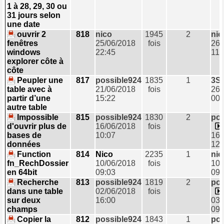
1 à 28, 29, 30 ou
31 jours selon
une date
ouvrir 2
818
nico
1945
2
nic
fenêtres
25/06/2018
fois
26/
windows
22:45
11:
explorer côte à
côte
Peupler une
817
possible924
1835
1
3S
table avec à
21/06/2018
fois
26/
partir d’une
15:22
00:
autre table
Impossible
815
possible924
1830
2
pos
d'ouvrir plus de
16/06/2018
fois
bases de
10:07
16/
données
12:
Function
814
Nico
2235
1
nic
fn_RechDossier
10/06/2018
fois
10/
en 64bit
09:03
09:
Recherche
813
possible924
1819
2
pos
dans une table
02/06/2018
fois
sur deux
16:00
03/
champs
09:
Copier la
812
possible924
1843
1
pos