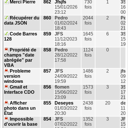
Merci Pierre
862
Jfsjfs
730
1
3S
15/01/2026
fois
16/
23:12
00:
Récupérer du
860
Pedro
2044
2
Pe
data JSON
01/02/2024
fois
02/
18:43
21:
Code Barres
859
JFS
1645
6
3S
128
11/12/2023
fois
15/
18:16
19:
Propriété de
858
Pedro
1124
0
champs "date
28/12/2022
fois
abrégée" par
17:58
VBA
Probleme
857
JFS
1486
2
jfsj
version
24/09/2022
fois
09/
windows
19:59
12:
Gmail et
856
flomen
1573
3
3S
Interface CDO
15/06/2022
fois
17/
23:09
21:
Afficher
855
Deseyes
2438
20
de
photo dans un
01/03/2022
fois
11/
État
20:30
20:
Impossible
854
JFS
1352
3
JF
d'ouvrir la base
07/02/2022
fois
15/