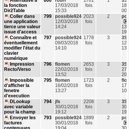
Alternative à
800
robH
1781
1
3S
la fonction
17/03/2018
fois
18/
Dir2Table
15:33
00:
Coller dans
799
possible924
2023
2
pos
une application
12/03/2018
fois
tierce une valeur
14:24
13/
issue d'access
19:
Connaître et
797
possible924
1778
3
3S
éventuellement
09/03/2018
fois
12/
modifier l'état du
14:10
13:
clavier
numérique
Impression
796
flomen
2653
3
3S
Recto/Verso
22/02/2018
fois
27/
13:52
20:
Impossible
795
flomen
1723
2
flo
d'afficher la
16/02/2018
fois
17/
fenetre
13:27
10:
d'execution
DLookup
794
jfs
2208
3
3S
avec variable
30/01/2018
fois
30/
pour la champ
19:12
19:
Envoyer les
793
possible924
1899
2
pos
factures
30/01/2018
fois
contenuues
19:04
30/