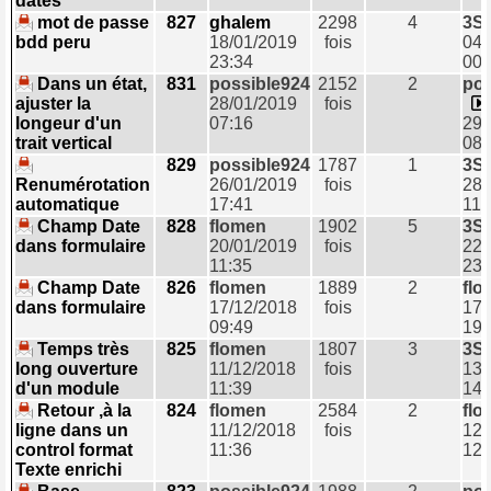
dates
mot de passe
827
ghalem
2298
4
3S
bdd peru
18/01/2019
fois
04/
23:34
00:
Dans un état,
831
possible924
2152
2
pos
ajuster la
28/01/2019
fois
longeur d'un
07:16
29/
trait vertical
08:
829
possible924
1787
1
3S
Renumérotation
26/01/2019
fois
28/
automatique
17:41
11:
Champ Date
828
flomen
1902
5
3S
dans formulaire
20/01/2019
fois
22/
11:35
23:
Champ Date
826
flomen
1889
2
flo
dans formulaire
17/12/2018
fois
17/
09:49
19:
Temps très
825
flomen
1807
3
3S
long ouverture
11/12/2018
fois
13/
d'un module
11:39
14:
Retour ,à la
824
flomen
2584
2
flo
ligne dans un
11/12/2018
fois
12/
control format
11:36
12:
Texte enrichi