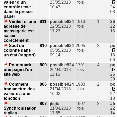
valeur d'un
23/05/2018
fois
contrôle texte
10:47
24/
dans le presse
08:
paper
Vérifier si une
811
possible924
1913
1
3S
adresse de
22/05/2018
fois
22/
messagerie est
17:23
18:
saisie
corectement
Saut de
810
possible924
2005
2
pos
colonne dans
05/05/2018
fois
un état (rapport)
09:14
18/
06:
Pour ouvrir
809
possible924
1791
4
pos
une page d'un
26/04/2018
fois
site web
11:16
26/
20:
Comment
806
possible924
1903
2
pos
transmettre des
21/04/2018
fois
valeurs à une
16:03
22/
fonction
18:
807
jfsjfs
1907
2
Jfs
Synchronisation
21/04/2018
fois
22/
replica
17:55
14: