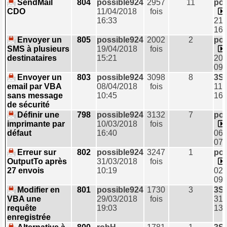
SendMail
804
possible924
2957
11
pos
CDO
11/04/2018
fois
16:33
21/
16:
Envoyer un
805
possible924
2002
2
pos
SMS à plusieurs
19/04/2018
fois
destinataires
15:21
20/
09:
Envoyer un
803
possible924
3098
8
3S
email par VBA
08/04/2018
fois
11/
sans message
10:45
16:
de sécurité
Définir une
798
possible924
3132
7
pos
imprimante par
10/03/2018
fois
défaut
16:40
06/
07:
Erreur sur
802
possible924
3247
1
pos
OutputTo après
31/03/2018
fois
27 envois
10:19
02/
09:
Modifier en
801
possible924
1730
3
3S
VBA une
29/03/2018
fois
31/
requête
19:03
13:
enregistrée