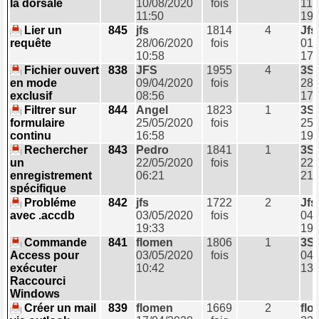
la dorsale
10/08/2020
fois
11/
11:50
19:
Lier un
845
jfs
1814
4
Jfs
requête
28/06/2020
fois
01/
10:58
17:
Fichier ouvert
838
JFS
1955
4
3S
en mode
09/04/2020
fois
28/
exclusif
08:56
17:
Filtrer sur
844
Angel
1823
1
3S
formulaire
25/05/2020
fois
25/
continu
16:58
19:
Rechercher
843
Pedro
1841
1
3S
un
22/05/2020
fois
22/
enregistrement
06:21
21:
spécifique
Probléme
842
jfs
1722
2
Jfs
avec .accdb
03/05/2020
fois
04/
19:33
19:
Commande
841
flomen
1806
1
3S
Access pour
03/05/2020
fois
04/
exécuter
10:42
13:
Raccourci
Windows
Créer un mail
839
flomen
1669
2
flo