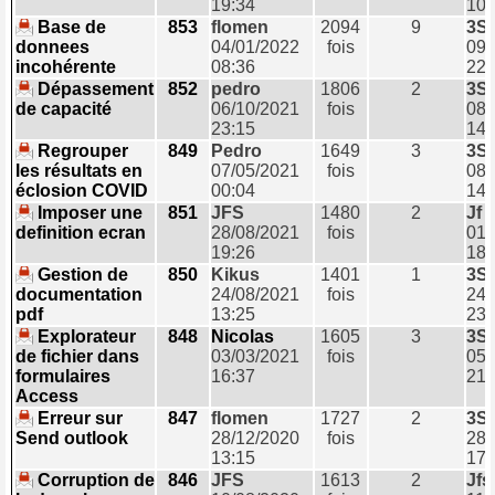
19:34
10:
Base de
853
flomen
2094
9
3S
donnees
04/01/2022
fois
09/
incohérente
08:36
22:
Dépassement
852
pedro
1806
2
3S
de capacité
06/10/2021
fois
08/
23:15
14:
Regrouper
849
Pedro
1649
3
3S
les résultats en
07/05/2021
fois
08/
éclosion COVID
00:04
14:
Imposer une
851
JFS
1480
2
Jf
definition ecran
28/08/2021
fois
01/
19:26
18:
Gestion de
850
Kikus
1401
1
3S
documentation
24/08/2021
fois
24/
pdf
13:25
23:
Explorateur
848
Nicolas
1605
3
3S
de fichier dans
03/03/2021
fois
05/
formulaires
16:37
21:
Access
Erreur sur
847
flomen
1727
2
3S
Send outlook
28/12/2020
fois
28/
13:15
17:
Corruption de
846
JFS
1613
2
Jfs