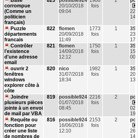
Base
823
possible924
1988
2
pos
corrompue
20/10/2018
fois
(Comme un
09:04
22/
politicien
14:
français)
Puzzle
822
flomen
1773
1
3S
départements
20/09/2018
fois
23/
francais
11:49
17:
Contrôler
821
flomen
1750
1
3S
l'existence
14/09/2018
fois
15/
d'une adresse
12:12
00:
email
ouvrir 2
820
nico
1982
1
3S
fenêtres
31/07/2018
fois
20/
windows
18:34
13:
explorer côte à
côte
Joindre
819
possible924
2216
2
pos
plusieurs pièces
01/07/2018
fois
jointe à un envoi
08:45
02/
de mail par VBA
19:
Requête ou
816
possible924
2153
2
pos
fonction pour
16/06/2018
fois
créer une liste
12:10
26/
de nombres de
14: