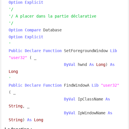
Option
Explicit
'/
'/ A placer dans la partie déclarative
'/
Option
Compare
Option
Explicit
'
Public
Declare
Function
 SetForegroundWindow 
Lib
"user32"
 ( _

ByVal
 hwnd 
As
Long
) 
As
Long
'
Public
Declare
Function
 FindWindowA 
Lib
"user32"
( _

ByVal
 IpClassName 
As
String
, _

ByVal
 IpWindowName 
As
String
) 
As
Long