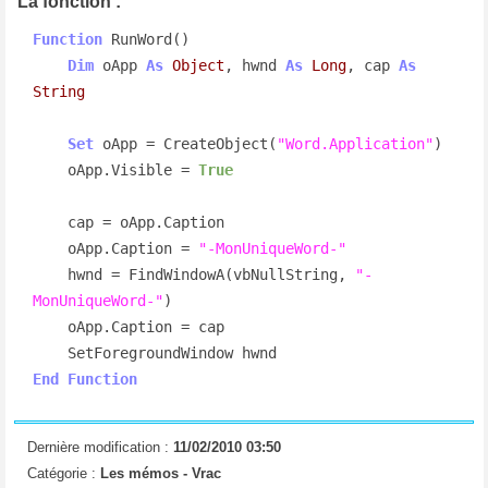
La fonction :
Function
 RunWord()

Dim
 oApp 
As
Object
, hwnd 
As
Long
, cap 
As
String
Set
 oApp = CreateObject(
"Word.Application"
)

    oApp.Visible = 
True
    cap = oApp.Caption

    oApp.Caption = 
"-MonUniqueWord-"
    hwnd = FindWindowA(vbNullString, 
"-
MonUniqueWord-"
)

    oApp.Caption = cap

End
Function
Dernière modification :
11/02/2010 03:50
Catégorie :
Les mémos -
Vrac