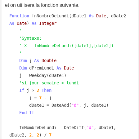
et on utilisera la fonction suivante.
Function
 fnNombreDeLundi(dDate1 
As
Date
, dDate2 
As
Date
) 
As
Integer
'
'Syntaxe:
' X = fnNombreDeLundi([date1],[date2])
'
Dim
 j 
As
Double
Dim
 dPremLundi 
As
Date
    j = Weekday(dDate1)

'si jour semaine > lundi
If
 j > 
2
Then
        j = 
7
 - j

        dDate1 = DateAdd(
"d"
, j, dDate1)

End
If
    fnNombreDeLundi = DateDiff(
"d"
, dDate1, 
dDate2, 
2
, 
2
) / 
7