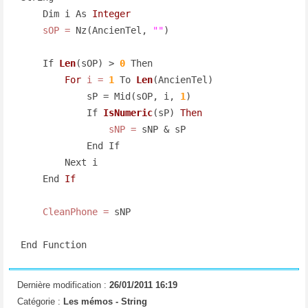
    Dim i As 
Integer
sOP
=
 Nz(AncienTel, 
""
)

    If 
Len
(sOP)
 > 
0
 Then

For
i
=
1
 To 
Len
(AncienTel)
            sP = Mid(sOP, i, 
1
)

            If 
IsNumeric
(sP)
Then
sNP
=
 sNP & sP

            End If

        Next i

    End 
If
CleanPhone
=
 sNP

End Function
Dernière modification :
26/01/2011 16:19
Catégorie :
Les mémos -
String