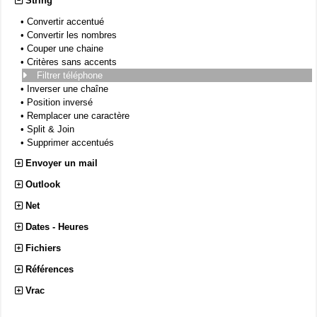
String
•
Convertir accentué
•
Convertir les nombres
•
Couper une chaine
•
Critères sans accents
Filtrer téléphone
•
Inverser une chaîne
•
Position inversé
•
Remplacer une caractère
•
Split & Join
•
Supprimer accentués
Envoyer un mail
Outlook
Net
Dates - Heures
Fichiers
Références
Vrac