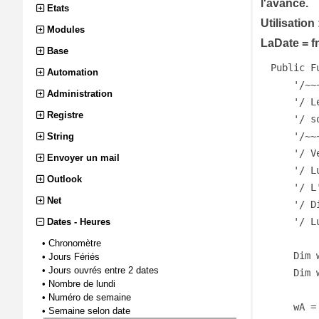
l'avance.
Etats
Utilisation 
Modules
LaDate = 
Base
Public F
Automation
    '/~~~~~~~~~~~~~~~~~~~~~~~~~~~~~~~~~~~~~~~~~~~~~~~~~~

Administration
    '/ Les dates mobiles en fonction du jour de Pâques

Registre
    '/ sont donc également facilement calculable...

    '/~~~~~~~~~~~~~~~~~~~~~~~~~~~~~~~~~~~~~~~~~~~~~~~~~~

String
    '/ Vendredi Saint = fPaques - 2

Envoyer un mail
    '/ Lundi de Pâques = fPaques + 1

Outlook
    '/ L'Ascension = fPaques + 39

Net
    '/ Dimanche de Pentecote = fPaques + 49

    '/ Lundi de Pentecote = fPaques + 50

Dates - Heures
•
Chronomètre
    Dim wA%, wb%, wC%, wD%, wE%, wF%, wG%, wH%

•
Jours Fériés
•
Jours ouvrés entre 2 dates
    Dim wI%, wJ%, wK%, wL%, wM%, wN%, wP%

•
Nombre de lundi
•
Numéro de semaine
    wA = wAn Mod 19   'Calcul du rang de l'année dans le cycle lunaire qui a 19 ans

•
Semaine selon date