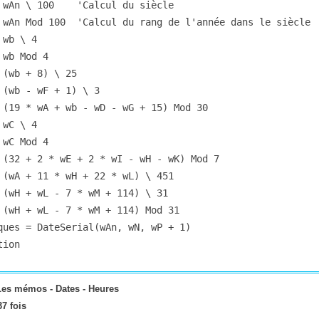
tion
Les mémos -
Dates - Heures
7 fois