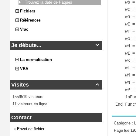
    wb = wAn \ 100    'Calcul du siècle

Trouvez la date de Pâques
    wC = wAn Mod 100  'Calcul du rang de l'année dans le siècle

Fichiers
    wD = wb \ 4

Références
    wE = wb Mod 4

Vrac
    wF = (wb + 8) \ 25

    wG = (wb - wF + 1) \ 3

Je débute...

    wH = (19 * wA + wb - wD - wG + 15) Mod 30

    wI = wC \ 4

La normalisation
    wK = wC Mod 4

    wL = (32 + 2 * wE + 2 * wI - wH - wK) Mod 7

VBA
    wM = (wA + 11 * wH + 22 * wL) \ 451

    wN = (wH + wL - 7 * wM + 114) \ 31

Visites

    wP = (wH + wL - 7 * wM + 114) Mod 31

1559519 visiteurs
    fnPaques = DateSerial(wAn, wN, wP + 1)

11 visiteurs en ligne
End Func
Contact
Catégorie :
•
Envoi de fichier
Page lue
193