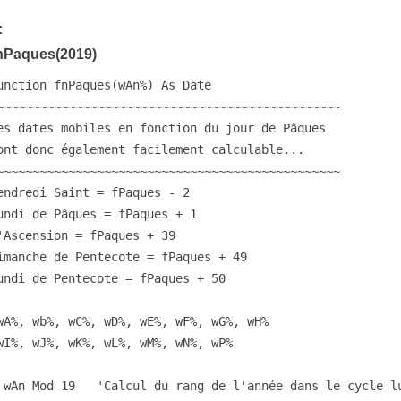
:
fnPaques(2019)
unction fnPaques(wAn%) As Date
