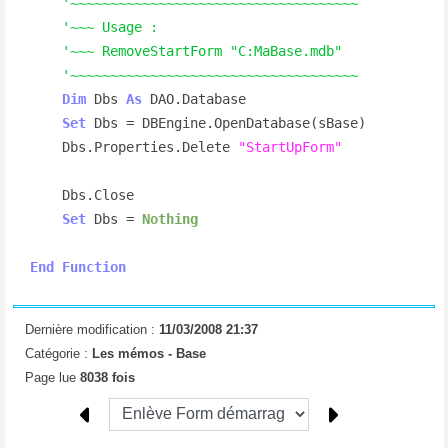
'~~~~~~~~~~~~~~~~~~~~~~~~~~~~~~~~~~~~
'~~~ Usage :
'~~~ RemoveStartForm "C:MaBase.mdb"
'~~~~~~~~~~~~~~~~~~~~~~~~~~~~~~~~~~~~
Dim
 Dbs 
As
 DAO.Database

Set
 Dbs = DBEngine.OpenDatabase(sBase)

    Dbs.Properties.Delete 
"StartUpForm"
    Dbs.Close

Set
 Dbs = 
Nothing
End
Function
Dernière modification :
11/03/2008 21:37
Catégorie :
Les mémos -
Base
Page lue
8038 fois