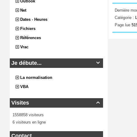
Outlook
Net
Dernière mod
Catégorie :
Dates - Heures
Page lue
519
Fichiers
Références
Vrac
Je débute...

La normalisation
VBA
Visites

1558858 visiteurs
6 visiteurs en ligne
Contact