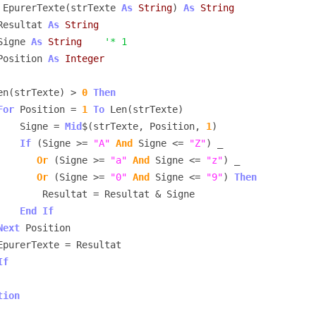
 EpurerTexte(strTexte 
As
String
) 
As
String
Resultat 
As
String
Signe 
As
String
'* 1
Position 
As
Integer
en(strTexte) > 
0
Then
For
 Position = 
1
To
 Len(strTexte)

            Signe = 
Mid
$(strTexte, Position, 
1
)

If
 (Signe >= 
"A"
And
 Signe <= 
"Z"
) _

Or
 (Signe >= 
"a"
And
 Signe <= 
"z"
) _

Or
 (Signe >= 
"0"
And
 Signe <= 
"9"
) 
Then
t = Resultat & Signe

End
If
Next
 Position

If
tion