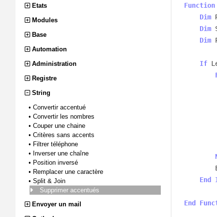
Function
Etats
Dim
 
Modules
Dim
 
Base
Dim
 
Automation
If
 L
Administration
Registre
String
•
Convertir accentué
•
Convertir les nombres
•
Couper une chaine
                Resulta
•
Critères sans accents
•
Filtrer téléphone
•
Inverser une chaîne
•
Position inversé
        EpurerTexte = Resultat

•
Remplacer une caractère
End
•
Split & Join
Supprimer accentués
End
Func
Envoyer un mail