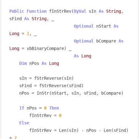
Public
Function
 fInStrRev(
ByVal
 sIn 
As
String
, 
sFind 
As
String
, _

Optional
 nStart 
As
Long
 = 
1
, _

Optional
 bCompare 
As
Long
 = vbBinaryCompare) _

As
Long
Dim
 nPos 
As
Long
    sIn = fStrReverse(sIn)

    sFind = fStrReverse(sFind)

    nPos = InStr(nStart, sIn, sFind, bCompare)

If
 nPos = 
0
Then
        fInStrRev = 
0
Else
        fInStrRev = Len(sIn) - nPos - Len(sFind) 
+ 
2