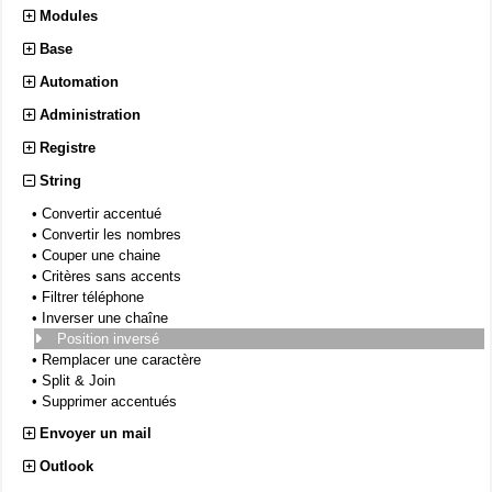
Modules
Base
Automation
Administration
Registre
String
•
Convertir accentué
•
Convertir les nombres
•
Couper une chaine
•
Critères sans accents
•
Filtrer téléphone
•
Inverser une chaîne
Position inversé
•
Remplacer une caractère
•
Split & Join
•
Supprimer accentués
Envoyer un mail
Outlook