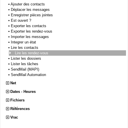
•
Ajouter des contacts
•
Déplacer les messages
•
Enregistrer pièces jointes
•
Est ouvert ?
•
Exporter les contacts
•
Exporter les rendez-vous
•
Importer les messages
•
Integrer un état
•
Lire les contacts
Lire les rendez-vous
•
Lister les dossiers
•
Lister les tâches
•
SendMail (MAPI)
•
SendMail Automation
Net
Dates - Heures
Fichiers
Références
Vrac