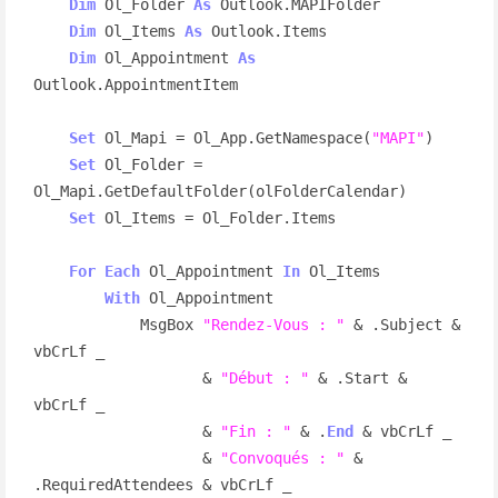
Dim
 Ol_Folder 
As
 Outlook.MAPIFolder

Dim
 Ol_Items 
As
 Outlook.Items

Dim
 Ol_Appointment 
As
Outlook.AppointmentItem

Set
 Ol_Mapi = Ol_App.GetNamespace(
"MAPI"
)

Set
 Ol_Folder = 
Ol_Mapi.GetDefaultFolder(olFolderCalendar)

Set
 Ol_Items = Ol_Folder.Items

For
Each
 Ol_Appointment 
In
 Ol_Items

With
 Ol_Appointment

            MsgBox 
"Rendez-Vous : "
 & .Subject & 
vbCrLf _

                   & 
"Début : "
 & .Start & 
vbCrLf _

                   & 
"Fin : "
 & .
End
 & vbCrLf _

                   & 
"Convoqués : "
 & 
.RequiredAttendees & vbCrLf _
