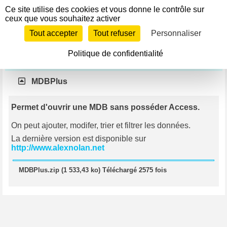
Panneau de gestion des cookies
Ce site utilise des cookies et vous donne le contrôle sur
Télécharger
ceux que vous souhaitez activer
Si le lien ne fonctionne pas, contactez le webmestre pour
Tout accepter
Tout refuser
Personnaliser
l'en informer.
Politique de confidentialité
Divers
MDBPlus
Permet d'ouvrir une MDB sans posséder Access.
On peut ajouter, modifer, trier et filtrer les données.
La dernière version est disponible sur
http://www.alexnolan.net
MDBPlus.zip (1 533,43 ko) Téléchargé 2575 fois