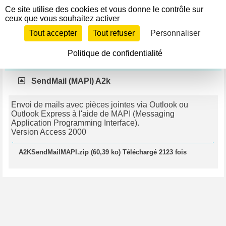
Panneau de gestion des cookies
Ce site utilise des cookies et vous donne le contrôle sur
Télécharger
ceux que vous souhaitez activer
Si le lien ne fonctionne pas, contactez le webmestre pour
Tout accepter
Tout refuser
Personnaliser
l'en informer.
Politique de confidentialité
Net et Web
SendMail (MAPI) A2k
Envoi de mails avec pièces jointes via Outlook ou
Outlook Express à l'aide de MAPI (Messaging
Application Programming Interface).
Version Access 2000
A2KSendMailMAPI.zip (60,39 ko) Téléchargé 2123 fois