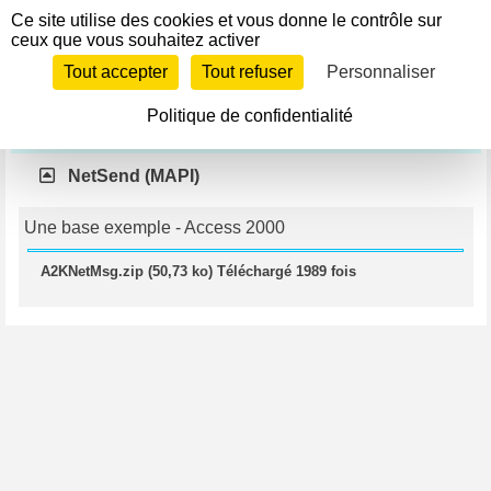
Panneau de gestion des cookies
Ce site utilise des cookies et vous donne le contrôle sur
Télécharger
ceux que vous souhaitez activer
Si le lien ne fonctionne pas, contactez le webmestre pour
Tout accepter
Tout refuser
Personnaliser
l'en informer.
Politique de confidentialité
Net et Web
NetSend (MAPI)
Une base exemple - Access 2000
A2KNetMsg.zip (50,73 ko) Téléchargé 1989 fois