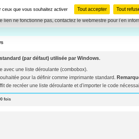
ur ceux que vous souhaitez activer
Tout accepter
Tout refus
le lien ne fonctionne pas, contactez le webmestre pour l'en infor
ws
standard (par défaut) utilisée par Windows.
re avec une liste déroulante (combobox).
e souhaitée pour la définir comme imprimante standard.
Remarque
ffit de recréer une liste déroulante et d'importer le code nécessai
0 fois