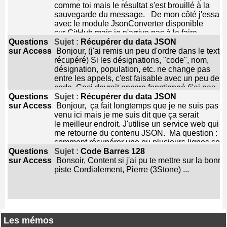
comme toi mais le résultat s'est brouillé à la
sauvegarde du message. De mon côté j'essai
avec le module JsonConverter disponible
sur GitHub mais je n'arrive pas à le faire
Questions
fonctionner avec mes données sur 2 niveaux.
Sujet :
Récupérer du data JSON
sur Access
tous les exemples ne montre qu'un seul niveau.
Bonjour, (j'ai remis un peu d'ordre dans le texte
je serais absent pour 3-4 jours, et de retour par
récupéré) Si les désignations, "code", nom,
la suite (s'il y a du nouveau). merci ...
désignation, population, etc. ne change pas
entre les appels, c'est faisable avec un peu de
code. Ceci devrait encore fonctionné (j'ai pas
Questions
testé actuellement) pour récupérer le fichier en
Sujet :
Récupérer du data JSON
sur Access
local. Ensuite on lit ligne par ligne.
Bonjour, ça fait longtemps que je ne suis pas
Cordialement, Pierre (3Stone) ...
venu ici mais je me suis dit que ça serait
le meilleur endroit. J'utilise un service web qui
me retourne du contenu JSON. Ma question :
comment récupérer une ou plusieurs lignes sou
Questions
la forme de variable à traiter ou éventuellement
Sujet :
Code Barres 128
sur Access
à enregistrer dans une table. exemple :
Bonsoir, Content si j'ai pu te mettre sur la bonne
https://geoegl.msp.gouv.qc.ca/apis/terrapi/codes
piste Cordialement, Pierre (3Stone) ...
postaux/J0R1b1/municipalites retourne 2 blocs
de 8 variables de la manière suivante features 0
properties code "75040" nom "Prévost"
designation "V" population 14060 statut "AC"
mrcCode "750" regAdminCode "15" type
Les mémos
"municipalites" type "Feature" 1 properties code