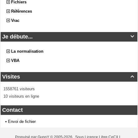
Fichiers
Références
Vrac
Je débute...

La normalisation
VBA
Visites

1558761 visiteurs
10 visiteurs en ligne
Contact
•
Envoi de fichier
Propulsé par GuppY
© 2005-2026
Sous Licence Libre CeCILL