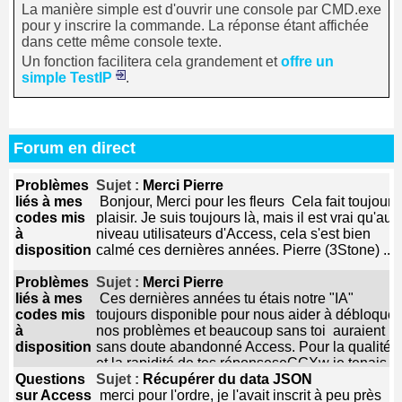
La manière simple est d'ouvrir une console par CMD.exe
pour y inscrire la commande. La réponse étant affichée
dans cette même console texte.
Un fonction facilitera cela grandement et
offre un
simple
TestIP
.
Forum en direct
Problèmes
Sujet :
Merci Pierre
liés à mes
Bonjour, Merci pour les fleurs Cela fait toujours
codes mis
plaisir. Je suis toujours là, mais il est vrai qu'au
à
niveau utilisateurs d'Access, cela s'est bien
disposition
calmé ces dernières années. Pierre (3Stone) ...
Problèmes
Sujet :
Merci Pierre
liés à mes
Ces dernières années tu étais notre "IA"
codes mis
toujours disponible pour nous aider à débloquer
à
nos problèmes et beaucoup sans toi auraient
disposition
sans doute abandonné Access. Pour la qualité
et la rapidité de tes réponseseCGXw je tenais à
Questions
te dire un grand MERCI ...
Sujet :
Récupérer du data JSON
sur Access
merci pour l'ordre, je l'avait inscrit à peu près