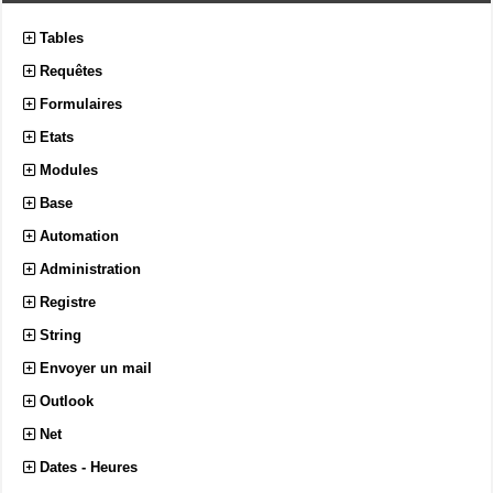
"77035" nom "Sainte-Anne-des-Lacs"
designation "P" population 3974 statut "AC"
Tables
mrcCode "770" regAdminCode "15" type
Requêtes
"municipalites" type "Feature" type
"FeatureCollection" je souhaite via une
Formulaires
fonction VBA, récupérer entre autre les variable
code et nom du bloc 1 (et des blocs 2 à N le cas
Etats
échéant). SVP par quelle approche ? une piste 
Modules
merci ...
Base
Automation
Administration
Registre
String
Envoyer un mail
Outlook
Net
Dates - Heures