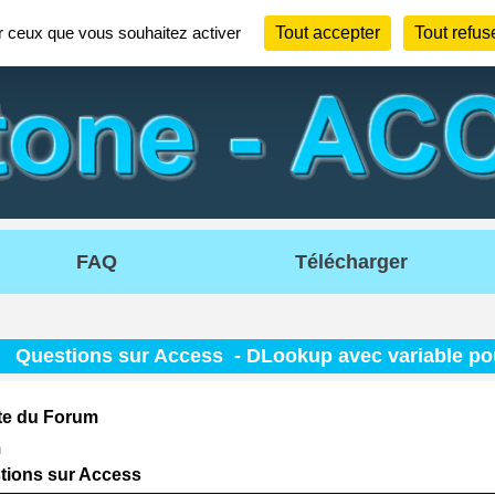
ur ceux que vous souhaitez activer
Tout accepter
Tout refus
FAQ
Télécharger
-
Questions sur Access
- DLookup avec variable po
te du Forum
m
tions sur Access