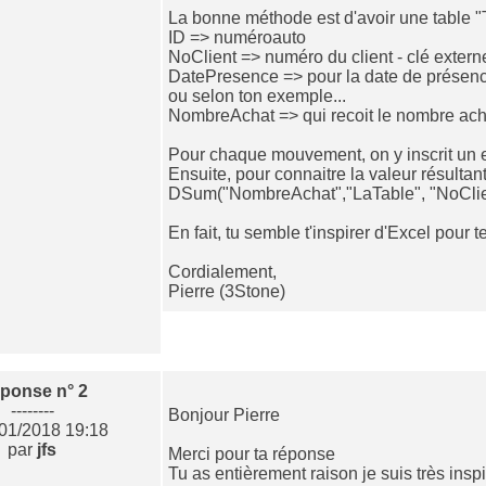
La bonne méthode est d'avoir une table 
ID => numéroauto
NoClient => numéro du client - clé extern
DatePresence => pour la date de présen
ou selon ton exemple...
NombreAchat => qui recoit le nombre ac
Pour chaque mouvement, on y inscrit un enr
Ensuite, pour connaitre la valeur résultant
DSum("NombreAchat","LaTable", "NoCli
En fait, tu semble t'inspirer d'Excel pour 
Cordialement,
Pierre (3Stone)
ponse n° 2
--------
Bonjour Pierre
/01/2018 19:18
par
jfs
Merci pour ta réponse
Tu as entièrement raison je suis très inspi