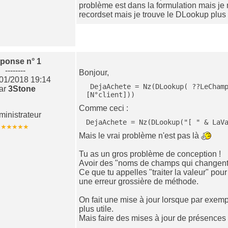
problème est dans la formulation mais je ne
recordset mais je trouve le DLookup plu
ponse n° 1
--------
Bonjour,
/01/2018 19:14
 DejaAchete = Nz(DLookup( ??LeChamps ?? , "[TblCompte]", "[N°client]= " & Me!
ar
3Stone
[N°client]))
Comme ceci :
ministrateur
DejaAchete = Nz(DLookup("[ " & LaV
Mais le vrai problème n'est pas là
Tu as un gros problème de conception !
Avoir des "noms de champs qui changent" d
Ce que tu appelles "traiter la valeur" pour
une erreur grossière de méthode.
On fait une mise à jour lorsque par exemp
plus utile.
Mais faire des mises à jour de présences 