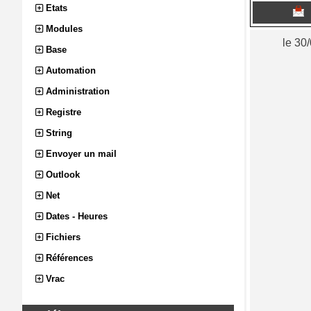
Etats
Modules
le 30
Base
Automation
Administration
Registre
String
Envoyer un mail
Outlook
Net
Dates - Heures
Fichiers
Références
Vrac