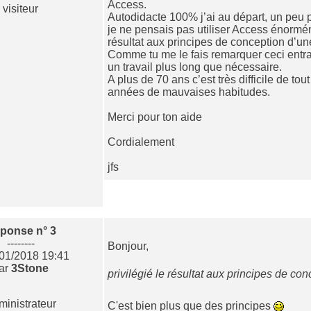
Access.
visiteur
Autodidacte 100% j’ai au départ, un peu p
je ne pensais pas utiliser Access énormé
résultat aux principes de conception d’u
Comme tu me le fais remarquer ceci entr
un travail plus long que nécessaire.
A plus de 70 ans c’est très difficile de tou
années de mauvaises habitudes.
Merci pour ton aide
Cordialement
jfs
ponse n° 3
--------
Bonjour,
/01/2018 19:41
ar
3Stone
privilégié le résultat aux principes de c
ministrateur
C'est bien plus que des principes