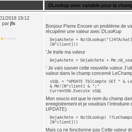
Sujet n° 794
DLookup avec variable pour la cham
/01/2018 19:12
par
jfs
Bonjour Pierre Encore un problème de va
récupérer une valeur avec DLooKup
DejaAchete = Nz(DLookup("[24TAchat
[N°client]))
‘Je traite ma valeur
DejaAchete = DejaAchete + Me.nb_se
‘ Je vais sauver cette nouvelle valeur J’u
valeur dans le champ concerné LeCham
sSQL = "UPDATE TblCompte SET " & Le
& Me![N°client] & ";"

CurrentDb.Execute sSQL
Mon soucis est que le nom du champ dan
enregistrement et je voudrais l’introdui
UPDATE)
DejaAchete = Nz(DLookup( ??LeChamp
[N°client]))
Mais ca ne fonctionne pas Cette valeur do