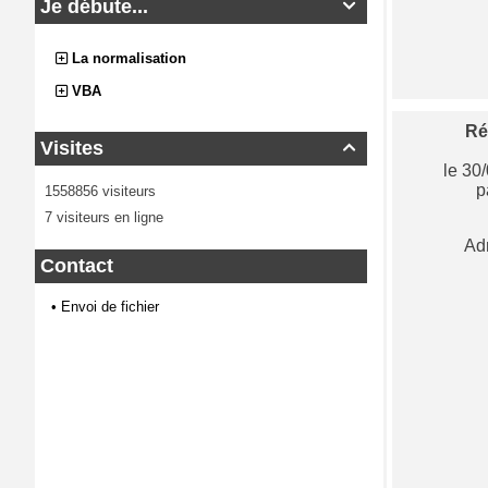
Je débute...

La normalisation
VBA
Ré
Visites

le 30
p
1558856 visiteurs
7 visiteurs en ligne
Ad
Contact
•
Envoi de fichier