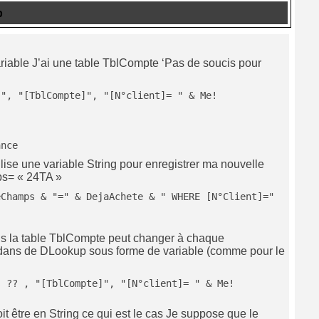
p
riable J’ai une table TblCompte ‘Pas de soucis pour
]", "[TblCompte]", "[N°client]= " & Me!
ance
tilise une variable String pour enregistrer ma nouvelle
ps= « 24TA »
Champs & "=" & DejaAchete & " WHERE [N°Client]=" 
s la table TblCompte peut changer à chaque
re dans de DLookup sous forme de variable (comme pour le
s ?? , "[TblCompte]", "[N°client]= " & Me!
it être en String ce qui est le cas Je suppose que le