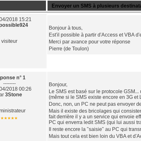
Sujet n° 805
Envoyer un SMS à plusieurs destinat
/04/2018 15:21
possible924
Bonjour à tous,
Est'il possible à partir d'Access et VBA 
visiteur
Merci par avance pour votre réponse
Pierre (de Toulon)
ponse n° 1
--------
Bonjour,
/04/2018 00:26
Le SMS est basé sur le protocole GSM... 
ar
3Stone
(même si le SMS existe encore en 3G et 
Donc, non, un PC ne peut pas envoyer d
ministrateur
Mais il existe des bricolages qui consis
fait derrière il y a un service qui envoie
PC qui enverra ledit SMS (qui lui aussi t
Il reste encore la "saisie" au PC qui tra
Mais tout cela est bien loin du VBA et d'