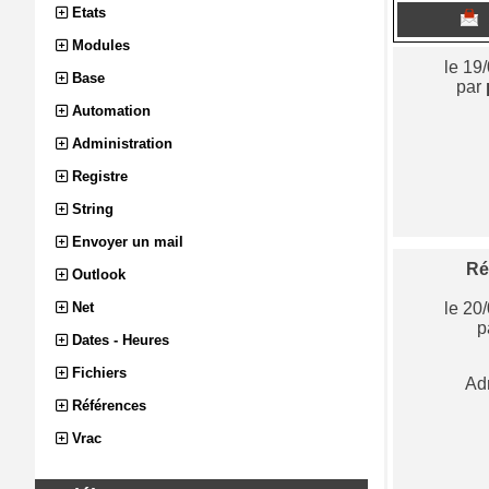
Etats
Modules
le 19
Base
par
Automation
Administration
Registre
String
Envoyer un mail
Ré
Outlook
Net
le 20
p
Dates - Heures
Fichiers
Ad
Références
Vrac