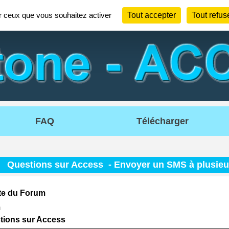
ur ceux que vous souhaitez activer
Tout accepter
Tout refus
FAQ
Télécharger
-
Questions sur Access
- Envoyer un SMS à plusieur
te du Forum
m
tions sur Access