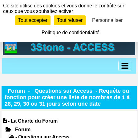
Panneau de gestion des cookies
Ce site utilise des cookies et vous donne le contrôle sur
ceux que vous souhaitez activer
Tout accepter
Tout refuser
Personnaliser
Politique de confidentialité
Forum
-
Questions sur Access
- Requête ou
fonction pour créer une liste de nombres de 1 à
28, 29, 30 ou 31 jours selon une date
- La Charte du Forum
- Forum
- Questions sur Access