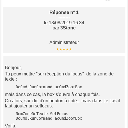
Réponse n° 1
--------
le 13/08/2019 16:34
par
3Stone
Administrateur
Bonjour,
Tu peux mettre "sur réception du focus" de la zone de
texte :
   DoCmd.RunCommand acCmdZoomBox
mais dans ce cas, la box s'ouvre à chaque fois.
Ou alors, sur clic d'un bouton à coté... mais dans ce cas il
faut ajouter un setfocus.
   NomZoneDeTexte.SetFocus

   DoCmd.RunCommand acCmdZoomBox
Voilà.