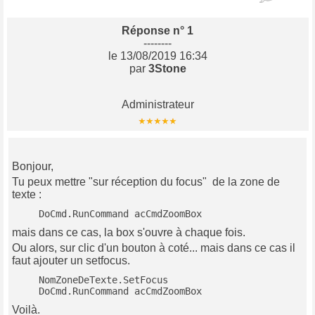
Réponse n° 1
--------
le 13/08/2019 16:34
par
3Stone
Administrateur
Bonjour,
Tu peux mettre "sur réception du focus" de la zone de
texte :
   DoCmd.RunCommand acCmdZoomBox
mais dans ce cas, la box s'ouvre à chaque fois.
Ou alors, sur clic d'un bouton à coté... mais dans ce cas il
faut ajouter un setfocus.
   NomZoneDeTexte.SetFocus

   DoCmd.RunCommand acCmdZoomBox
Voilà.