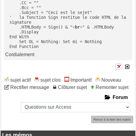
    .CC = ""

    .Bcc = ""

    .Subject = "Ceci est le sejet"

'   la fonction Sign restitue le code HTML de la 
signature

    .HTMLBody = Sign() & "
<
br
>
" & .HTMLBody

    .Display

End With

    Set OL = Nothing: Set mi = Nothing

End Function
Cordialement
sujet actif
sujet clos
Important!
Nouveau
Rectifier message
Clôturer sujet
Remonter sujet
Forum
Retour à la liste des sujets
Les mémos