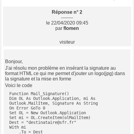
Réponse n° 2
--------
le 22/04/2020 09:45
par
flomen
visiteur
Bonjour,
J'ai résolu mon problème en insérant la signature au
format HTML ce qui me permet d'jouter un logo(jpg) dans
la signature et la mise en forme
Voici le code
Function Mail_Signature()

Dim OL As Outlook.Application, mi As 
Outlook.MailItem, Signature As String

On Error GoTo 0

Set OL = New Outlook.Application

Set mi = OL.CreateItem(olMailItem)

Dest = "destinataire@sfr.fr"

With mi

    .To = Dest
