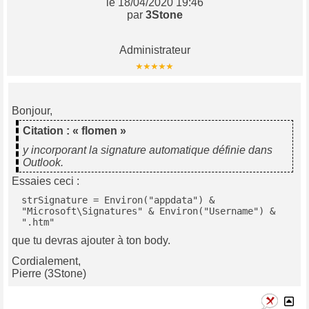
le 18/04/2020 19:46
par
3Stone
Administrateur
Bonjour,
Citation : « flomen »
y incorporant la signature automatique définie dans
Outlook.
Essaies ceci :
strSignature = Environ("appdata") & 
"Microsoft\Signatures" & Environ("Username") & 
".htm"
que tu devras ajouter à ton body.
Cordialement,
Pierre (3Stone)