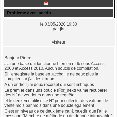
Sujet n° 842
Probléme avec .accdb
le 03/05/2020 19:33
par
jfs
visiteur
Bonjour Pierre
J'ai une base qui fonctionne bien en mdb sous Access
2003 et Access 2010. Aucun soucis de compilation.
Si j'enregistre la base en .accbd je ne peux plus la
compiler car j'ai des erreurs.
A un endroit j'ai deux recorset qui sont imbriqués
Le premier dans uns boucle (For_next) va me récuperer
des N° de vendeurs dans une requête
et le deuxeme utilise ce N° pour collecter des valeurs de
vente mois par mois dans une boucle également
C'est un niveau de ce deuxième rst, à rst.edit que j'ai le
message "Membre de méthode ou de donnée introuvable"