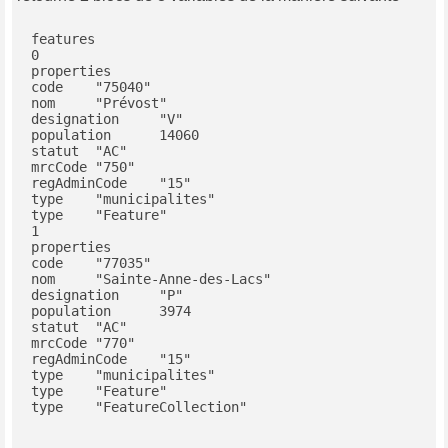
features	

0	

properties	

code	"75040"

nom	"Prévost"

designation	"V"

population	14060

statut	"AC"

mrcCode	"750"

regAdminCode	"15"

type	"municipalites"

type	"Feature"

1	

properties	

code	"77035"

nom	"Sainte-Anne-des-Lacs"

designation	"P"

population	3974

statut	"AC"

mrcCode	"770"

regAdminCode	"15"

type	"municipalites"

type	"Feature"

type	"FeatureCollection"